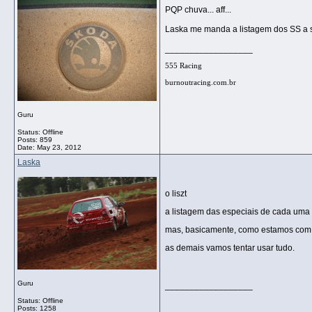
PQP chuva... aff...
Laska me manda a listagem dos SS a s
__________________
555 Racing
burnoutracing.com.br
Guru
Status: Offline
Posts: 859
Date:
May 23, 2012
Laska
o liszt
a listagem das especiais de cada uma 
mas, basicamente, como estamos com d
as demais vamos tentar usar tudo.
Guru
__________________
Status: Offline
Posts: 1258