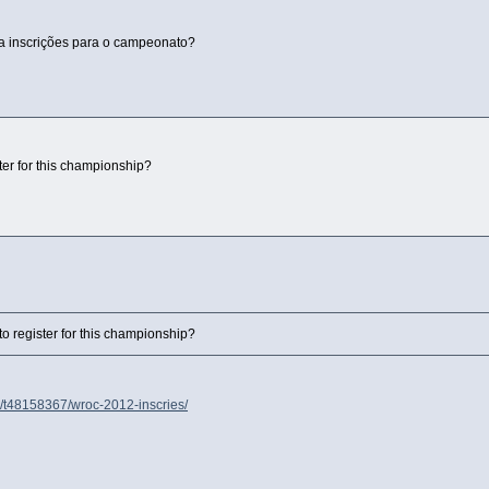
ra inscrições para o campeonato?
ster for this championship?
to register for this championship?
om/t48158367/wroc-2012-inscries/