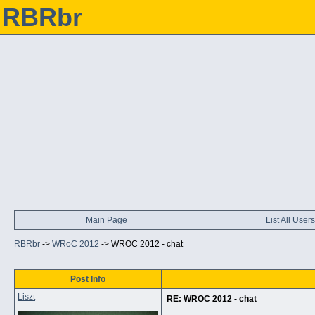
RBRbr
Main Page
List All Users
RBRbr
->
WRoC 2012
->
WROC 2012 - chat
Post Info
Liszt
RE: WROC 2012 - chat