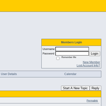
Members Login
Username
Login
Password
Remember Me
New Member
Lost Account Info?
User Details
Calendar
Start A New Topic
Reply
Permalink