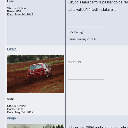
Guru
Ok, pois meu carro ta passando de N4 
Status: Offline
acha valido? é facil instalar e tal
Posts: 859
Date:
May 24, 2012
__________________
555 Racing
burnoutracing.com.br
Laska
pode ser.
__________________
Guru
Status: Offline
Posts: 1258
Date:
May 24, 2012
diogo
o focus wrc 2004 pode correr com ele 