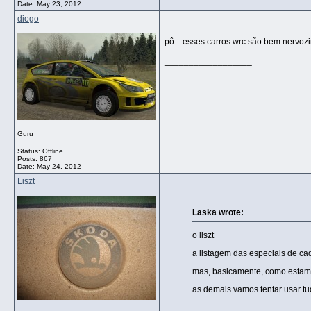
Date:
May 23, 2012
diogo
pô... esses carros wrc são bem nervozi
__________________
Guru
Status: Offline
Posts: 867
Date:
May 24, 2012
Liszt
Laska wrote:
o liszt
a listagem das especiais de ca
mas, basicamente, como estamo
as demais vamos tentar usar tu