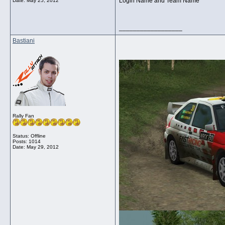
Login Name and Team Name
Date:
May 25, 2012
__________________
Bastiani
Rally Fan
Status: Offline
Posts: 1014
Date:
May 29, 2012