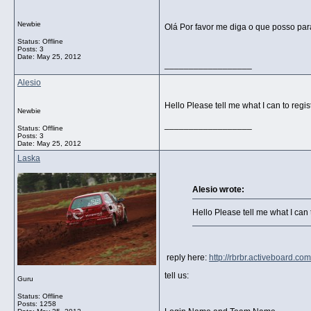
Newbie
Olá Por favor me diga o que posso pa
Status: Offline
Posts: 3
Date:
May 25, 2012
__________________
Alesio
Hello Please tell me what I can to regi
Newbie
__________________
Status: Offline
Posts: 3
Date:
May 25, 2012
Laska
Alesio wrote:
Hello Please tell me what I can 
reply here:
http://rbrbr.activeboard.c
tell us:
Guru
Status: Offline
Posts: 1258