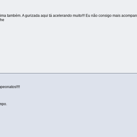
ma também. A gurizada aqui tá acelerando muito!!! Eu não consigo mais acompanha
ehe
peonatos!!!!
mpo.