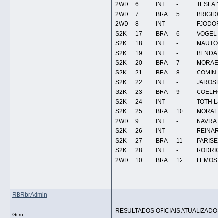
2WD
6
INT
-
TESLA N
2WD
7
BRA
5
BRIGIDO
2WD
8
INT
-
FJODO
S2K
17
BRA
6
VOGEL 
S2K
18
INT
-
MAUTO
S2K
19
INT
-
BENDA 
S2K
20
BRA
7
MORAES
S2K
21
BRA
8
COMIN 
S2K
22
INT
-
JAROSE
S2K
23
BRA
9
COELHO
S2K
24
INT
-
TOTH L
S2K
25
BRA
10
MORALE
2WD
9
INT
-
NAVRAT
S2K
26
INT
-
REINAR
S2K
27
BRA
11
PARISE
S2K
28
INT
-
RODRIG
2WD
10
BRA
12
LEMOS
__________________
RBRbrAdmin
RESULTADOS OFICIAIS ATUALIZADO
Guru