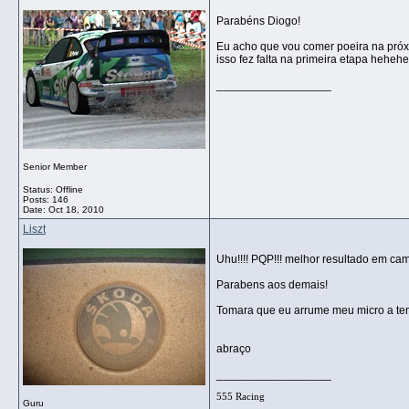
Parabéns Diogo!
Eu acho que vou comer poeira na próxi
isso fez falta na primeira etapa heheh
__________________
Senior Member
Status: Offline
Posts: 146
Date:
Oct 18, 2010
Liszt
Uhu!!!! PQP!!! melhor resultado em cam
Parabens aos demais!
Tomara que eu arrume meu micro a te
abraço
__________________
555 Racing
Guru