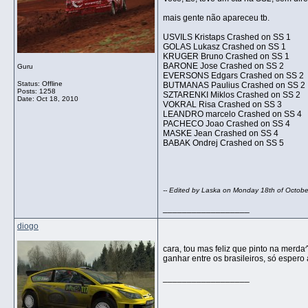
mais gente não apareceu tb.
USVILS Kristaps Crashed on SS 1
GOLAS Lukasz Crashed on SS 1
KRUGER Bruno Crashed on SS 1
BARONE Jose Crashed on SS 2
Guru
EVERSONS Edgars Crashed on SS 2
Status: Offline
BUTMANAS Paulius Crashed on SS 2
Posts: 1258
SZTARENKI Miklos Crashed on SS 2
Date:
Oct 18, 2010
VOKRAL Risa Crashed on SS 3
LEANDRO marcelo Crashed on SS 4
PACHECO Joao Crashed on SS 4
MASKE Jean Crashed on SS 4
BABAK Ondrej Crashed on SS 5
-- Edited by Laska on Monday 18th of Octob
__________________
diogo
cara, tou mas feliz que pinto na merda
ganhar entre os brasileiros, só espe
__________________