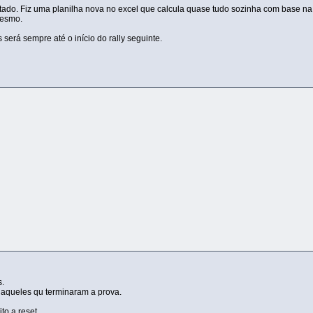
ltado. Fiz uma planilha nova no excel que calcula quase tudo sozinha com base na
mesmo.
erá sempre até o início do rally seguinte.
s.
queles qu terminaram a prova.
to a reset.