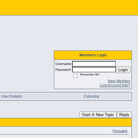
Members Login
Username
Login
Password
Remember Me
New Member
Lost Account Info?
User Details
Calendar
Start A New Topic
Reply
Permalink