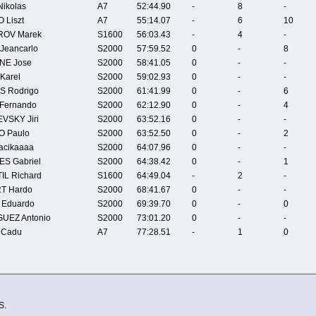
ikolas
A7
52:44.90
-
8
-
 Liszt
A7
55:14.07
-
6
10
ROV Marek
S1600
56:03.43
-
4
-
Jeancarlo
S2000
57:59.52
0
-
8
NE Jose
S2000
58:41.05
0
-
-
Karel
S2000
59:02.93
0
-
-
 Rodrigo
S2000
61:41.99
0
-
6
Fernando
S2000
62:12.90
0
-
4
VSKY Jiri
S2000
63:52.16
0
-
-
 Paulo
S2000
63:52.50
0
-
2
acikaaaa
S2000
64:07.96
0
-
-
S Gabriel
S2000
64:38.42
0
-
1
IL Richard
S1600
64:49.04
-
2
-
T Hardo
S2000
68:41.67
0
-
-
 Eduardo
S2000
69:39.70
0
-
0
UEZ Antonio
S2000
73:01.20
0
-
-
 Cadu
A7
77:28.51
-
1
0
S.