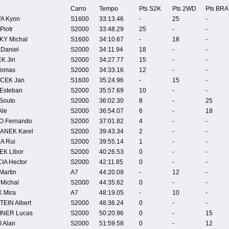
Carro
Tempo
Pts S2K
Pts 2WD
Pts BRA
A Kyon
S1600
33:13.46
-
25
-
iotr
S2000
33:48.29
25
-
-
KY Michal
S1600
34:10.67
-
18
-
Daniel
S2000
34:11.94
18
-
-
 Jiri
S2000
34:27.77
15
-
-
Tomas
S2000
34:33.16
12
-
-
CEK Jan
S1600
35:24.96
-
15
-
Esteban
S2000
35:57.69
10
-
-
Souto
S2000
36:02.30
8
-
25
Ale
S2000
36:54.07
6
-
18
 Fernando
S2000
37:01.82
4
-
-
NEK Karel
S2000
39:43.34
2
-
-
A Rui
S2000
39:55.14
1
-
-
K Libor
S2000
40:26.53
0
-
-
IA Hector
S2000
42:11.85
0
-
-
Martin
A7
44:20.09
-
12
-
Michal
S2000
44:35.62
0
-
-
 Mira
A7
48:19.05
-
10
-
EIN Albert
S2000
48:36.24
0
-
-
NER Lucas
S2000
50:20.96
0
-
15
 Alan
S2000
51:59.58
0
-
12