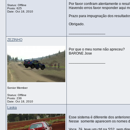
Por favor confiram atentamente o resu
Status: Offline
Havendo erros favor responder aqui 
Posts: 625
Date:
Oct 18, 2010
Prazo para impugnação dos resultados s
Obrigado.
__________________
ZEZINHO
Por que o meu nome não apreceu?
BARONE Jose
__________________
Senior Member
Status: Offline
Posts: 236
Date:
Oct 18, 2010
Laska
Esse sistema é diferente dos anteriore
Nesse somente aparecem os nomes da
Voce, Zé, teve um ctd na SS2, sem direi